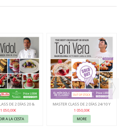
OUT OF STOCK
ASS DE 2 DÍAS 20 &
MASTER CLASS DE 2 DÍAS 24/10 Y
M
6 CON DAVID VIDAL
25/10/26 CON TONI VERA
13
1 050,00€
1 050,00€
IR A LA CESTA
MORE