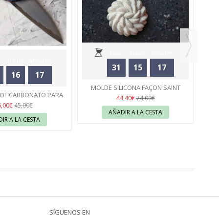
Days
Hours
Minutes
Hours
Minutes
31
15
17
16
17
Seconds
MOLDE SILICONA FAÇON SAINT
MO
Seconds
POLICARBONATO PARA
HONORÉ 40X30 CÉDRIC GROLET -...
50
B
44,40€
74,00€
NES HEDGEHOG
51
6,00€
45,00€
OCOLATE...
AÑADIR A LA CESTA
IR A LA CESTA
SÍGUENOS EN