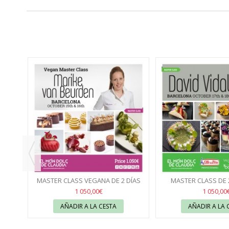
10 Y
MASTER CLASS VEGANA DE 2 DÍAS
MASTER CLASS DE 2
15 & 16/10/26 CON MARIKE...
18/10/26 CON DA
1 050,00€
1 050,00
AÑADIR A LA CESTA
AÑADIR A LA 