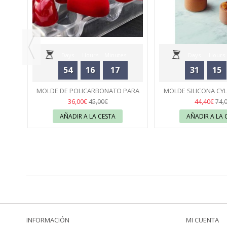
Days
Hours
Minutes
Days
Hours
54
16
17
31
15
Seconds
Seconds
KIT
MOLDE DE POLICARBONATO PARA
MOLDE SILICONA CYL
NI
BOMBONES "HEART" CHOCOLATE
51
PIERRE HERMÉ -
50
36,00€
44,40€
45,00€
74,
WORLD
AÑADIR A LA CESTA
AÑADIR A LA 
INFORMACIÓN
MI CUENTA