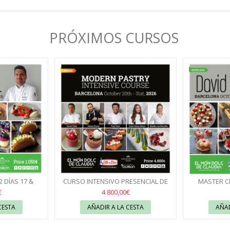
PRÓXIMOS CURSOS
 DÍAS 17 &
CURSO INTENSIVO PRESENCIAL DE
MASTER CL
VID VIDAL
PASTELERÍA MODERNA 20/10 AL...
21/10/2
€
4 800,00€
CESTA
AÑADIR A LA CESTA
AÑAD